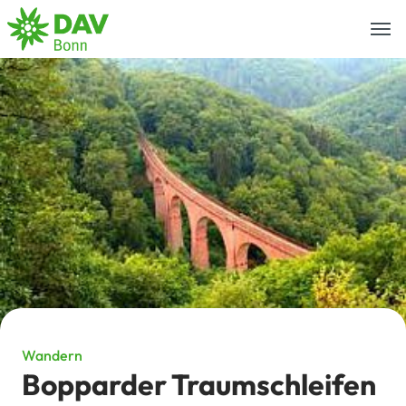
Togg
navi
Wandern
Bopparder Traumschleifen