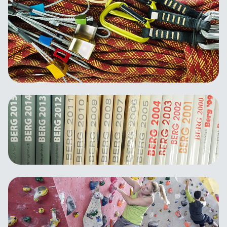
Materialien leihen
Ausrüstungsverleih
Bibliothek
Alpine Literatur, Karten &
Gebietsführer