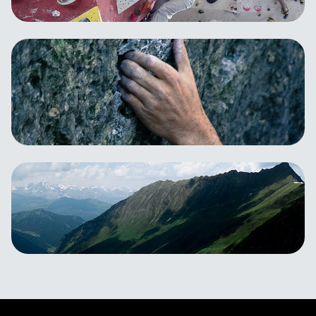
Kletterkarten
Rabatt auf Kletterkarten und Eintritt
Klettern
Wettkampf-Kletterlizenz
Für den Fall der Fälle
Versicherungen