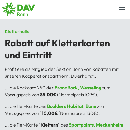
Togg
navi
Kletterhalle
Rabatt auf Kletterkarten
und Eintritt
Profitiere als Mitglied der Sektion Bonn von Rabatten mit
unseren Kooperationspartnern. Du erhältst...
... die Rockcard 250 der
BronxRock, Wesseling
zum
Vorzugspreis von
85,00€
(Normalpreis 109€).
... die 11er-Karte des
Boulders Habitat, Bonn
zum
Vorzugspreis von
110,00€
(Normalpreis 130€).
... die 11er-Karte "
Klettern
" des
Sportpoints, Meckenheim