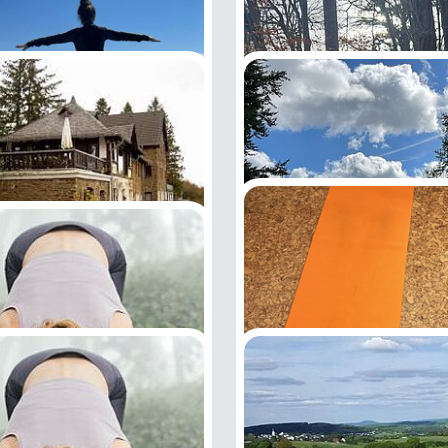
gemütliche
Siebengebirgswanderu
25.09.2026
2026
Pilates
07.10.2026
2026
s
bahn 8: Von Rech nach
026
hoß mit
Rund um Lindlar
erberghaus
17.10.2026
2026
Margaretenweg/Hochei