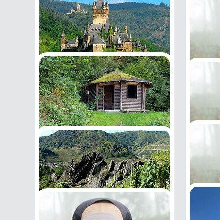
Einkehrschwung
Westerwald: Malberghütten-
12.09.2026
Pilate
Hütten
Tour über der Wied
dem H
09.09.
05.09.2026
13.09.2
Im Banne der Reichsburg
Cochem
19.09.2026
Ahrtalbahn 7: Von Dernau
nach Rech mit Krausberghütte
Yoga
26.09.2026
20.09.