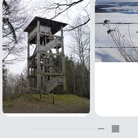
Adventswande
11.12.2026
Ahrtalbahn 9: Von Ahrweiler
bis Dernau mit Kloster
Marienthal