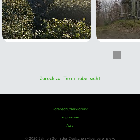
gemütliche Siebengebirgstour
Ahrtalbahn 9: 
bis Dernau mit
28.11.2026
Marienthal
05.12.2026
Zurück zur Terminübersicht
Datenschutzerklärung
Impressum
AGB
© 2026 Sektion Bonn des Deutschen Alpenvereins e.V.