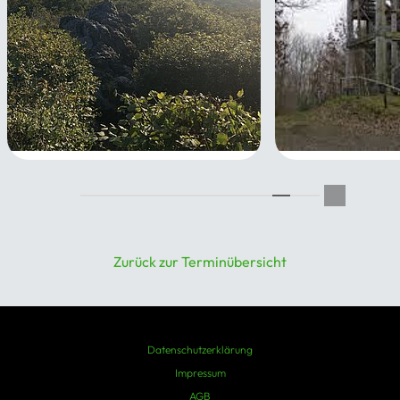
gemütliche Siebengebirgstour
Ahrtalbahn 9: 
bis Dernau mit
28.11.2026
Marienthal
05.12.2026
Zurück zur Terminübersicht
Datenschutzerklärung
Impressum
AGB