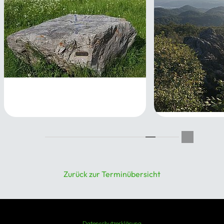
Wandern gegen den
Novemberblues 4: Von Bad
Münstereifel nach Nettersheim
gemütliche Sie
13.11.2026 - 14.11.2026
28.11.2026
Zurück zur Terminübersicht
Datenschutzerklärung