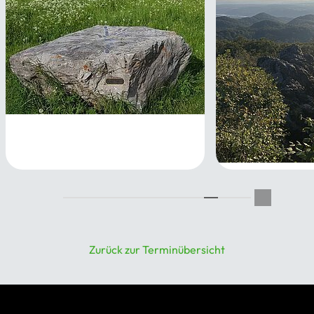
Wandern gegen den
Novemberblues 4: Von Bad
Münstereifel nach Nettersheim
gemütliche Sie
13.11.2026 - 14.11.2026
28.11.2026
Zurück zur Terminübersicht