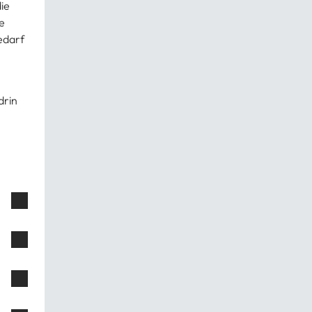
ie
e
edarf
drin