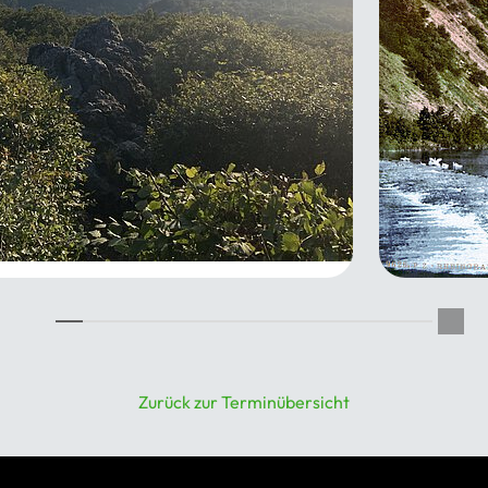
ütliche Siebengebirgstour
Über den
08.2026
spektaku
29.08.20
Zurück zur Terminübersicht