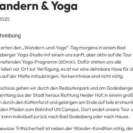
andern & Yoga
.2025
hreibung
tarten den „Wandern-und-Yoga“-Tag morgens in einem Bad
berger Yoga-Studio mit einem uns sanft, aber aktiv auf die Tour
reitenden Yoga-Programm (60min). Dafür stehen uns alle
ialien vor Ort zur Verfügung, es ist nur eine dehnbare Hose für d
s auf der Matte mitzubringen, Vorkenntnisse sind nicht nötig.
schluss gehen wir durch den Redoutenpark und am Godesberge
entlang aus der Stadt heraus Richtung Heider Hof, in einem gro
 durch den Kottenforst und gelangen am Ende auf teils erstaunl
len Pfaden zum Bahnhof UN Campus. Dort endet unsere Tour 
r kann individuell zurück nach Bad Godesberg oder nach Hause.
gewisse Trittsicherheit ist neben der Wander-Kondition nötig, de