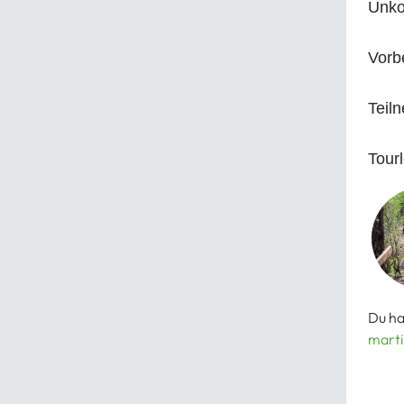
Unko
Vorb
Teil
Tourl
Du ha
marti