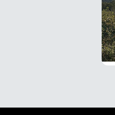
gem
22.