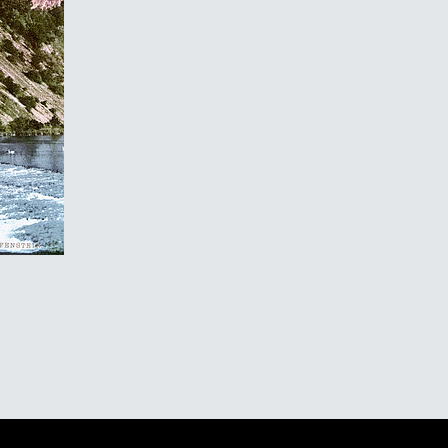
 gigantischen Rotenfels zum
lären Rheingrafenstein
26