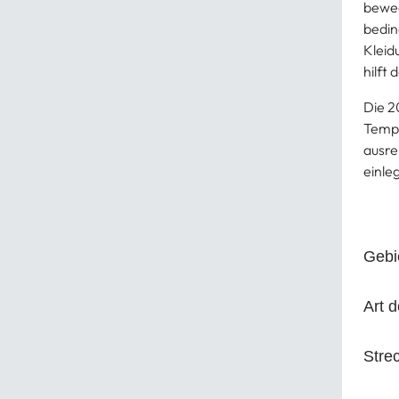
beweg
bedin
Kleid
hilft
Die 2
Tempo
ausre
einle
Gebi
Art d
Stre