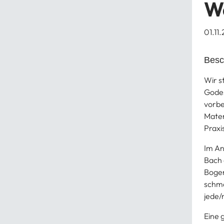
W
01.11
Besc
Wir s
Godes
vorbe
Mater
Praxi
Im An
Bach 
Bogen
schma
jede/
Eine 