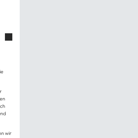
ie
r
ßen
ich
und
nn wir