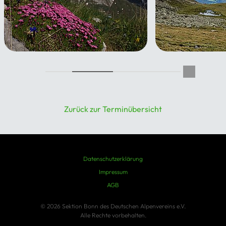
Hüttentrekking auf dem
Wanderwoche S
Inntal-Höhenweg
(ausgebucht!)
14.08.2026 - 21.08.2026
22.08.2026 - 28
Zurück zur Terminübersicht
Datenschutzerklärung
Impressum
AGB
© 2026 Sektion Bonn des Deutschen Alpenvereins e.V.
Alle Rechte vorbehalten.