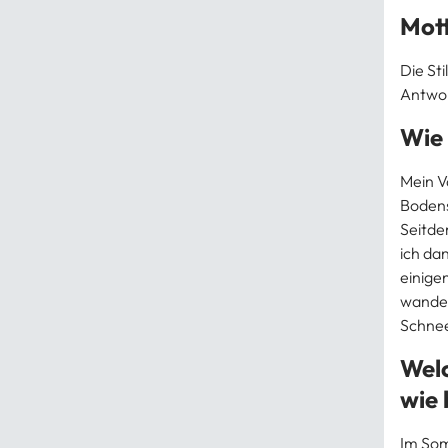
Mot
Die Sti
Antwor
Wie
Mein V
Bodens
Seitde
ich da
einige
wander
Schnee
Welc
wie 
Im Som