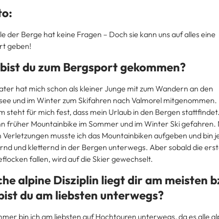
to:
lle der Berge hat keine Fragen – Doch sie kann uns auf alles eine
t geben!
 bist du zum Bergsport gekommen?
ater hat mich schon als kleiner Junge mit zum Wandern an den
ee und im Winter zum Skifahren nach Valmorel mitgenommen.
m steht für mich fest, dass mein Urlaub in den Bergen stattfindet.
nn früher Mountainbike im Sommer und im Winter Ski gefahren.
n Verletzungen musste ich das Mountainbiken aufgeben und bin j
nd und kletternd in der Bergen unterwegs. Aber sobald die ers
flocken fallen, wird auf die Skier gewechselt.
he alpine Disziplin liegt dir am meisten 
bist du am liebsten unterwegs?
mer bin ich am liebsten auf Hochtouren unterwegs, da es alle al