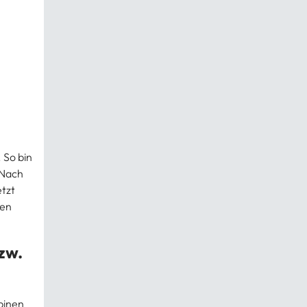
 So bin
 Nach
etzt
ten
bzw.
pinen