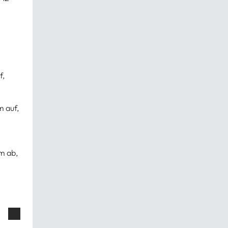
f,
m auf,
m ab,