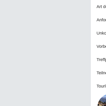
Art d
Anfo
Unko
150 E
Vorb
75 Eu
Verw
Treff
Teil
Tourl