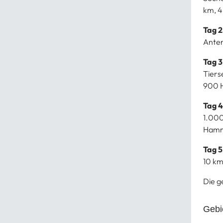
km, 4
Tag 2
Anter
Tag 3
Tiers
900 H
Tag 4
1.000
Ham
Tag 5
10 km
Die g
Gebi