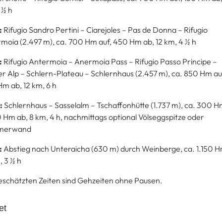
 ½ h
:
Rifugio Sandro Pertini – Ciarejoles – Pas de Donna – Rifugio
moia (2.497 m), ca. 700 Hm auf, 450 Hm ab, 12 km, 4 ½ h
:
Rifugio Antermoia – Anermoia Pass – Rifugio Passo Principe –
er Alp – Schlern-Plateau – Schlernhaus (2.457 m), ca. 850 Hm au
m ab, 12 km, 6 h
:
Schlernhaus – Sasselalm – Tschaffonhütte (1.737 m), ca. 300 H
 Hm ab, 8 km, 4 h, nachmittags optional Völseggspitze oder
merwand
:
Abstieg nach Unteraicha (630 m) durch Weinberge, ca. 1.150 H
, 3 ½ h
eschätzten Zeiten sind Gehzeiten ohne Pausen.
et