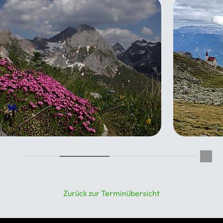
tentrekking auf dem Inntal-
Wanderwo
henweg
22.08.202
08.2026 - 21.08.2026
Zurück zur Terminübersicht