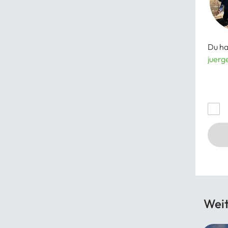
Du ha
juerg
Wei