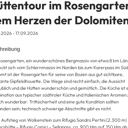
ttentour im Rosengarte
em Herzen der Dolomite
.2026 - 17.09.2026
hreibung
osengarten, ein wunderschönes Bergmassiv von etwa 8 km Län
eckt sich vom Schlernmassiv im Norden bis zum Karerpass im Sü
mt ist der Rosengarten für seine von Bozen aus gut sichtbare,
nte Gipfelsilhouette. Die Wege sind recht einfach, die Aussicht
ublich und die Hütten wunderschön und gemütlich. Die Küche ist 
nation aus typischer südtiroler Küche und italienischen Aromen;
ch wunderbar. Trittsicherheit und eine gute Kondition sollten
nden sein; technisch schwierige Abschnitte gibt es nicht.
:
Aufstieg von Wolkenstein zum Rifugio Sandro Pertini (2.300 m)
rshütte – Rifugio Comici – Sellapass, ca. 900 Hm auf, 150 Hm ab,