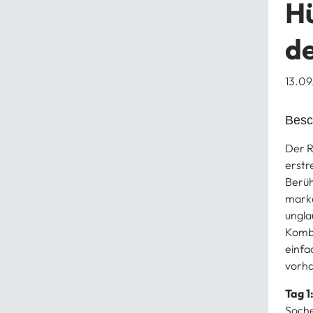
Hü
d
13.09
Besc
Der R
erstr
Berüh
marka
ungla
Kombi
einfa
vorha
Tag 1
Soche