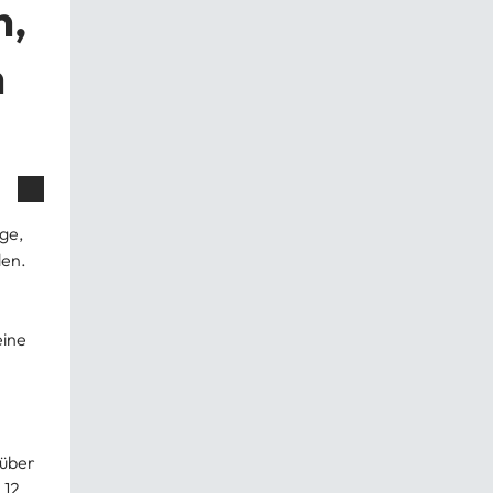
n,
n
ge,
den.
eine
 über
 12