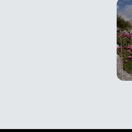
Allgäuer Steinbocktour –
Hüt
Hochgebirgswanderung über den
Hö
Allgäuer Hauptkamm
14.
31.07.2026 - 08.08.2026