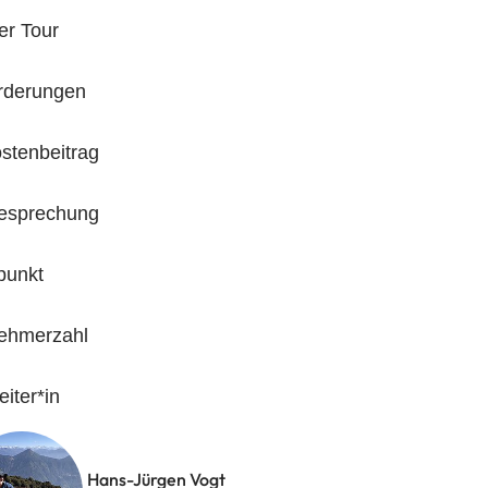
er Tour
rderungen
stenbeitrag
uro für Sektionsmitglieder, Sektionsfremde DAV-Mitglieder zusät
esprechung
ro, nach Anmeldung auf das Sektionskonto zu überweisen mit d
endungszweck „Rosengarten 2026, Name des Teilnehmers“)
punkt
nehmerzahl
eiter*in
Hans-Jürgen Vogt