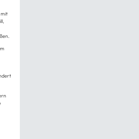
 mit
l,
oßen.
am
andert
ern
e