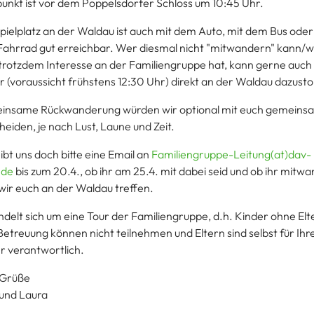
punkt ist vor dem Poppelsdorfer Schloss um 10:45 Uhr.
pielplatz an der Waldau ist auch mit dem Auto, mit dem Bus oder
ahrrad gut erreichbar. Wer diesmal nicht "mitwandern" kann/wil
trotzdem Interesse an der Familiengruppe hat, kann gerne auch
r (voraussicht frühstens 12:30 Uhr) direkt an der Waldau dazust
nsame Rückwanderung würden wir optional mit euch gemeins
heiden, je nach Lust, Laune und Zeit.
ibt uns doch bitte eine Email an
Familiengruppe-Leitung(at)dav-
.de
bis zum 20.4., ob ihr am 25.4. mit dabei seid und ob ihr mitw
wir euch an der Waldau treffen.
ndelt sich um eine Tour der Familiengruppe, d.h. Kinder ohne Elt
Betreuung können nicht teilnehmen und Eltern sind selbst für Ihr
r verantwortlich.
 Grüße
und Laura