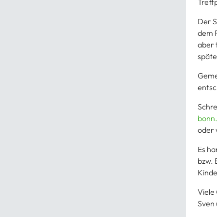
Treff
Der S
dem F
aber 
späte
Gemei
entsc
Schre
bonn
oder 
Es ha
bzw. 
Kinde
Viele
Sven 