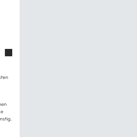
sten
hen
ke
nstig.