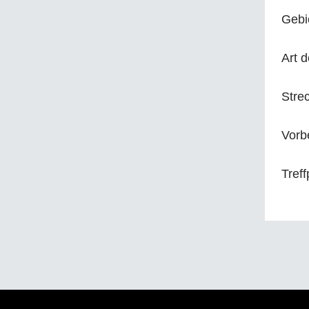
Gebi
Art d
Stre
Vorb
Treff
Po