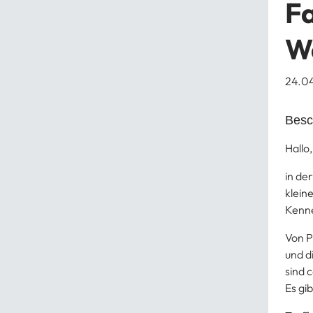
F
W
24.0
Besc
Hallo,
in de
klein
Kenne
Von P
und d
sind 
Es gi