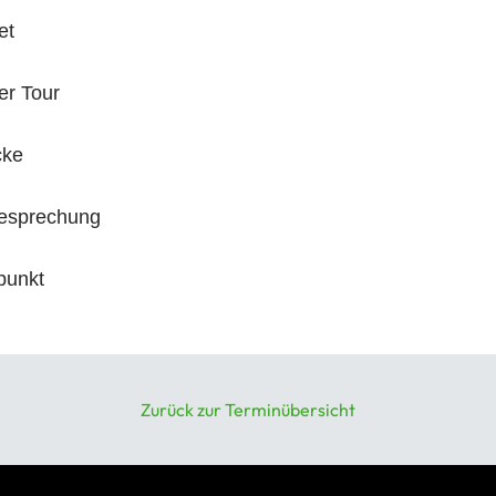
et
er Tour
cke
esprechung
punkt
ppelsdorfer Schloß
Zurück zur Terminübersicht