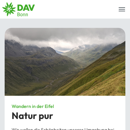
Togg
navi
Wandern in der Eifel
Natur pur
Wir wollen die Schönheiten unserer Umgebung bei