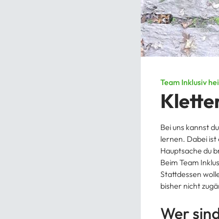
Team Inklusiv he
Klette
Bei uns kannst d
lernen. Dabei ist
Hauptsache du br
Beim Team Inklus
Stattdessen woll
bisher nicht zugä
Wer sind