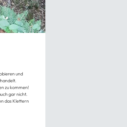
robieren und
 handelt.
tzen zu kommen!
uch gar nicht.
en das Klettern