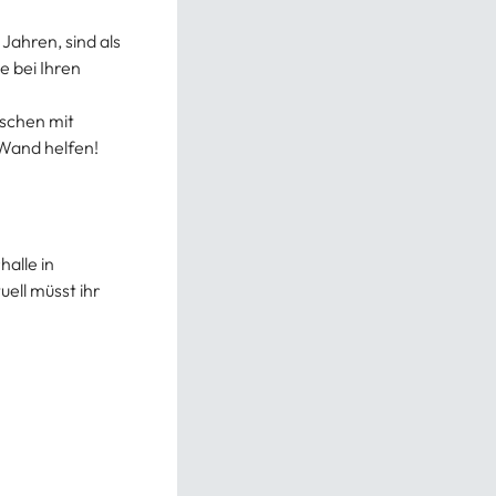
 Jahren, sind als
e bei Ihren
nschen mit
 Wand helfen!
halle in
uell müsst ihr