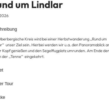
nd um Lindlar
.2026
hreibung
berbergische Kreis wird bei einer Herbstwanderung ,,Rund um
ar‘‘ unser Ziel sein. Hierbei werden wir u.a. den Panoramablick 
r Kopf genießen und den Segelflugplatz umrunden. Am Ende der
in der ,,Tenne‘‘ eingekehrt.
et
er Tour
cke