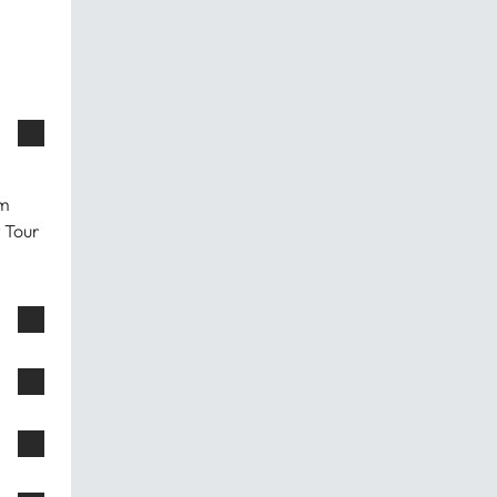
am
 Tour