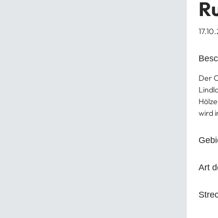
Ru
17.10
Besc
Der O
Lindl
Hölze
wird 
Gebi
Art d
Stre