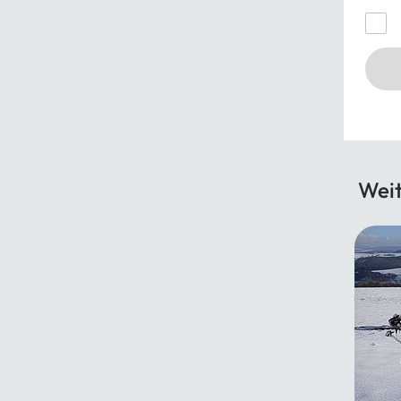
Wei
Ahrtalbahn 9: Von Ahrweiler bis Dernau
mit Kloster Marienthal
05.12.2026