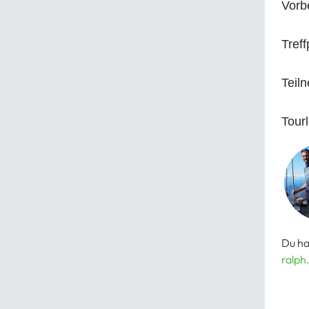
Vorb
Treff
Teil
Tourl
Du ha
ralph