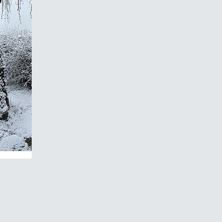
20 km durchs Siebengebirge