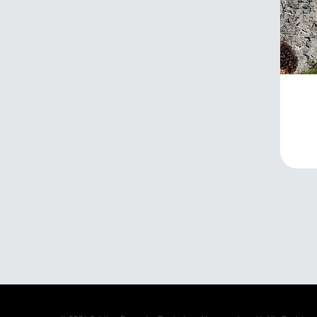
Alp
Jah
06.