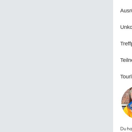
Ausr
Unko
Treff
Teil
Tourl
Du ha