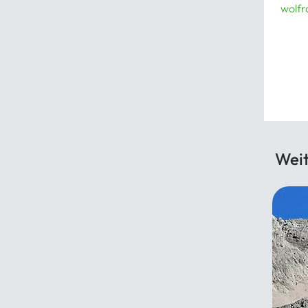
wolfr
Weit