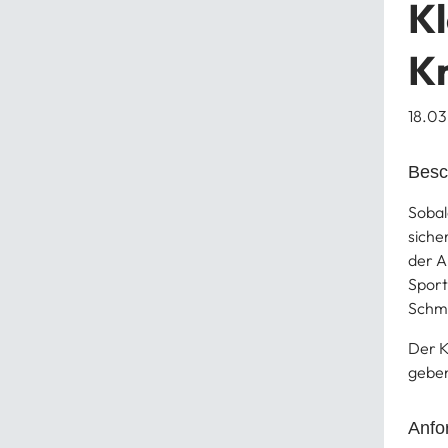
Kl
K
18.0
Besc
Sobal
siche
der A
Sport
Schme
Der K
geben
Anfo