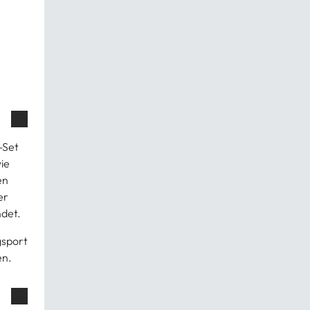
-Set
ie
en
er
ndet.
gsport
en.